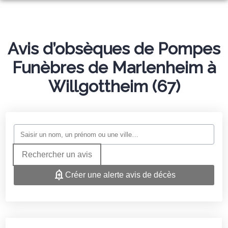
ORGANISER DES OBSÈQUES
PRÉVOIR SES OBSÈQUES
MONUMENTS FUNÉRAIRES
Avis d’obsèques de Pompes
SERVICES AUX FAMILLES
Funèbres de Marlenheim à
NOTRE AGENCE
NOTRE CHAMBRE FUNERAIRE
Willgottheim (67)
PRESSE
ESPACES HOMMAGES
Rechercher un avis
Créer une alerte avis de décès