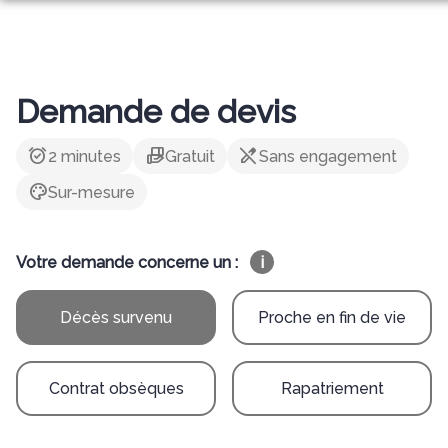
Aller
ORGANISER DES OBSÈQUES
au
contenu
PRÉVOIR SES OBSÈQUES
MONUMENTS FUNÉRAIRES
Demande de devis
SERVICES AUX FAMILLES
NOTRE AGENCE
alarm_on
hand_package
edit_off
2 minutes
Gratuit
Sans engagement
NOTRE CHAMBRE FUNERAIRE
PRESSE
palette
Sur-mesure
ESPACES HOMMAGES
Votre demande concerne un :
i
Décès survenu
Proche en fin de vie
Contrat obsèques
Rapatriement