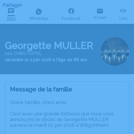
Partager
E-mail
SMS
WhatsApp
Facebook
Lien
Georgette MULLER
née CHRISTOFFEL
décédée le 2 juin 2026 à l'âge de 88 ans
Message de la famille
Chère famille, chers amis,
C’est avec une grande tristesse que nous vous
annonçons le décès de Georgette MULLER
survenu le mardi 02 juin 2026 à Willgottheim.