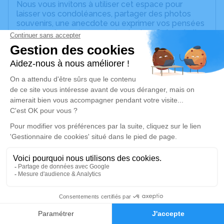
Nous vous invitons à utiliser cet espace pour
laisser vos condoléances, partager des photos
souvenirs, une anecdote ou exprimer vos pensées
à travers des poèmes ou des textes. Cet endroit
est un lieu d'expression dédié à honorer la
mémoire de Georgette MULLER.
Un service de plantation d’arbre hommage est
disponible ici
.
Je rends hommage
Cérémonie religieuse
lundi 08 juin 2026 à 15h00
Eglise Protestante de Traenheim
67310 Traenheim
4
Je rends hommage
Faire-part
Hommages