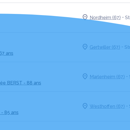
-
Nordheim (67)
St
-
Gertwiller (67)
St
 67 ans
-
Marlenheim (67)
ée BERST
- 88 ans
-
Westhoffen (67)
- 85 ans