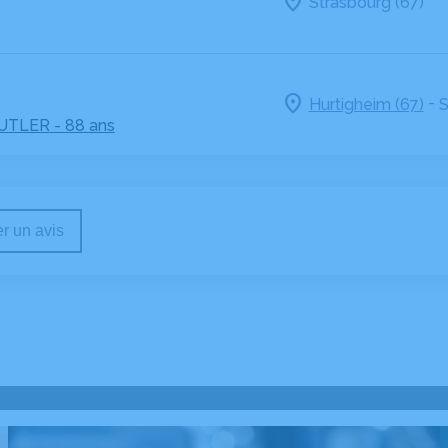
Strasbourg (67)
-
Hurtigheim (67)
S
UTLER
- 88 ans
r un avis