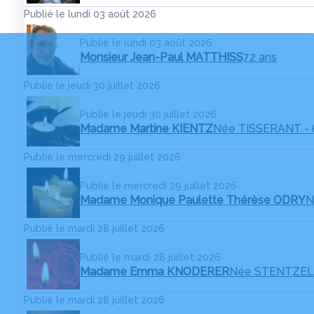
Publié le lundi 03 août 2026
Publié le lundi 03 août 2026
Monsieur Jean-Paul MATTHISS
72 ans
Publié le jeudi 30 juillet 2026
Publié le jeudi 30 juillet 2026
Madame Martine KIENTZ
Née TISSERANT
-
Publié le mercredi 29 juillet 2026
Publié le mercredi 29 juillet 2026
Madame Monique Paulette Thérèse ODRY
N
Publié le mardi 28 juillet 2026
Publié le mardi 28 juillet 2026
Madame Emma KNODERER
Née STENTZEL
Publié le mardi 28 juillet 2026