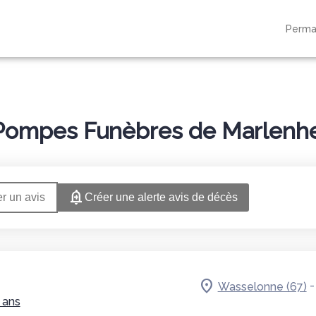
Perma
TS FUNÉRAIRES
SERVICES AUX FAMILLES
NOTRE AGENCE
NOTRE C
Pompes Funèbres de Marlenhe
r un avis
Créer une alerte avis de décès
Wasselonne (67)
 ans