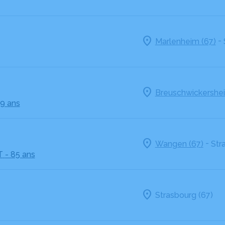
-
Marlenheim (67)
Breuschwickershei
69 ans
-
Wangen (67)
Str
T
- 85 ans
Strasbourg (67)