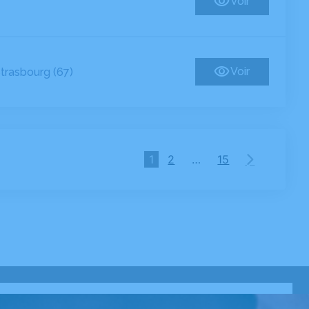
Voir
Voir
trasbourg (67)
1
2
…
15