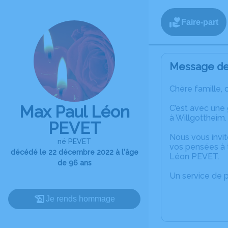
Faire-part
Message de 
Chère famille, 
Max Paul Léon
C’est avec une
à Willgottheim.
PEVET
Nous vous invit
né PEVET
vos pensées à 
décédé le 22 décembre 2022 à l'âge
Léon PEVET.
de 96 ans
Un service de 
Je rends hommage