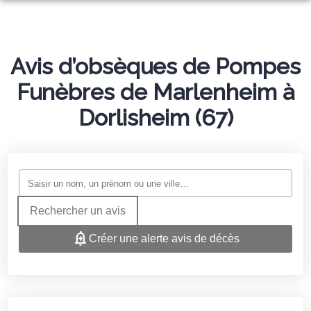
ORGANISER DES OBSÈQUES
PRÉVOIR SES OBSÈQUES
MONUMENTS FUNÉRAIRES
Avis d’obsèques de Pompes
SERVICES AUX FAMILLES
Funèbres de Marlenheim à
NOTRE AGENCE
NOTRE CHAMBRE FUNERAIRE
Dorlisheim (67)
PRESSE
ESPACES HOMMAGES
Rechercher un avis
Créer une alerte avis de décès