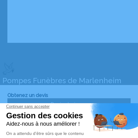
Pompes Funèbres de Marlenheim
Obtenez un devis
Devis obsèques
Devis prévoyance
Devis marbrerie