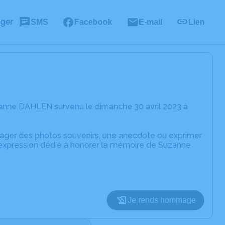
ager
SMS
Facebook
E-mail
Lien
zanne DAHLEN survenu le dimanche 30 avril 2023 à
rtager des photos souvenirs, une anecdote ou exprimer
d'expression dédié à honorer la mémoire de Suzanne
Je rends hommage