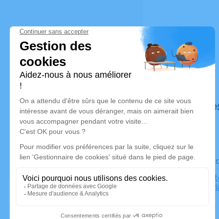
Déroulé de
Le vendre
Eglise Prot
67120 Dorl