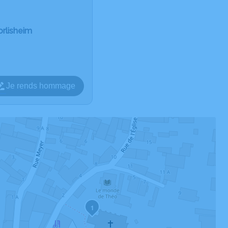
orlisheim
Je rends hommage
1