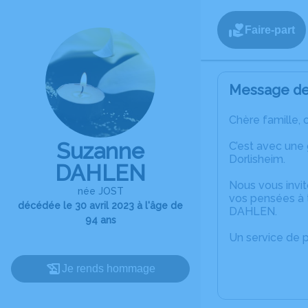
Faire-part
Message de 
Chère famille, 
Suzanne
C’est avec une
Dorlisheim.
DAHLEN
Nous vous invit
née JOST
vos pensées à 
décédée le 30 avril 2023 à l'âge de
DAHLEN.
94 ans
Un service de 
Je rends hommage