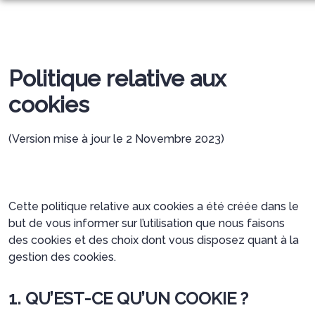
ORGANISER DES OBSÈQUES
PRÉVOIR SES OBSÈQUES
MONUMENTS FUNÉRAIRES
Politique relative aux
SERVICES AUX FAMILLES
NOTRE AGENCE
cookies
NOTRE CHAMBRE FUNERAIRE
PRESSE
(Version mise à jour le 2 Novembre 2023)
ESPACES HOMMAGES
Cette politique relative aux cookies a été créée dans le
but de vous informer sur l’utilisation que nous faisons
des cookies et des choix dont vous disposez quant à la
gestion des cookies.
1. QU’EST-CE QU’UN COOKIE ?