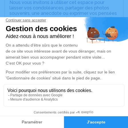
Nous vous invitons à utiliser cet espace pour
laisser vos condoléances, partager des photos
souvenirs, une anecdote ou exprimer vos pensées
à travers des poèmes ou des textes. Cet endroit
est un lieu d'expression dédié à honorer la
mémoire d’Yvonne LOEW.
Un service de plantation d’arbre hommage est
disponible ici
.
Je rends hommage
Cérémonie religieuse
mercredi 17 avril 2024 à 14h00
Eglise Protestante Saint-Martin de Westhoffen
4 Place de l'Eglise
67310 Westhoffen
2
Faire-part
Hommages
Je rends hommage