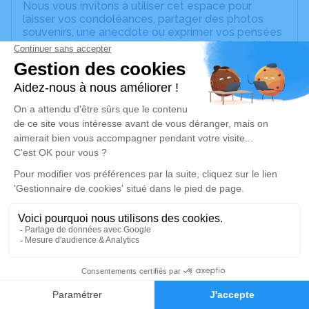
Nous vous invitons à utiliser cet espace pour
laisser vos condoléances, partager des photos
souvenirs, une anecdote ou exprimer vos pensées
à travers des poèmes ou des textes. Cet endroit
est un lieu d'expression dédié à honorer la
mémoire d’Yvonne LENIG.
Un service de plantation d’arbre hommage est
disponible ici
.
Je rends hommage
Cérémonie religieuse
jeudi 19 février 2026 à 14h00
Église Sainte Richarde de Marlenheim
6 rue de la Mairie
67520 Marlenheim
1
Faire-part
Hommages
Je rends hommage