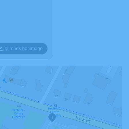
Je rends hommage
1