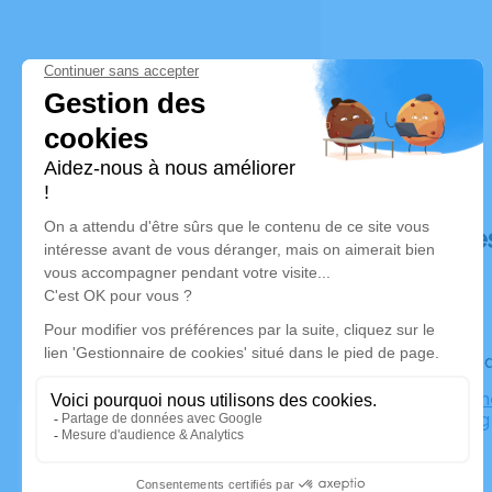
Déroulé de
Le vendre
Centre Funé
Strasbourg