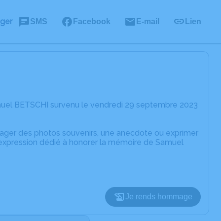
ager
SMS
Facebook
E-mail
Lien
muel BETSCHI survenu le vendredi 29 septembre 2023
rtager des photos souvenirs, une anecdote ou exprimer
d'expression dédié à honorer la mémoire de Samuel
Je rends hommage