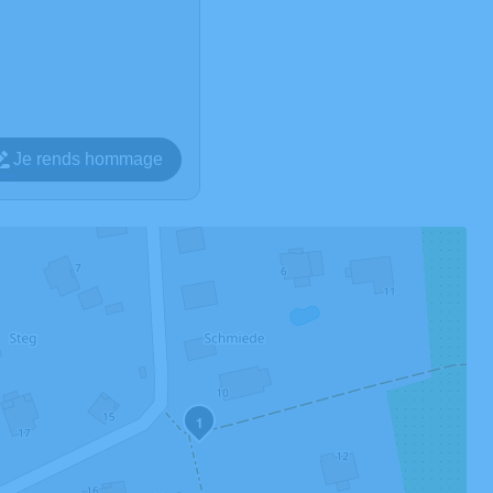
Je rends hommage
1