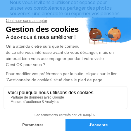
Nous vous invitons à utiliser cet espace pour
laisser vos condoléances, partager des photos
souvenirs, une anecdote ou exprimer vos pensées
à travers des poèmes ou des textes. Cet endroit
est un lieu d'expression dédié à honorer la
mémoire de Roger BECKER.
Un service de plantation d’arbre hommage est
disponible ici
.
Je rends hommage
Cérémonie religieuse
mardi 22 août 2023 à 14h30
Église Protestante d'Hurtigheim
36, Route des Romains
67117 Hurtigheim
15
Faire-part
Hommages
Je rends hommage