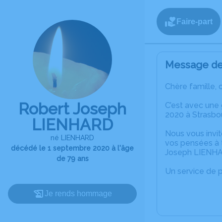
Faire-part
Message de 
Chère famille, 
Robert Joseph
C’est avec une
2020 à Strasbo
LIENHARD
Nous vous invit
né LIENHARD
vos pensées à 
décédé le 1 septembre 2020 à l'âge
Joseph LIENH
de 79 ans
Un service de 
Je rends hommage