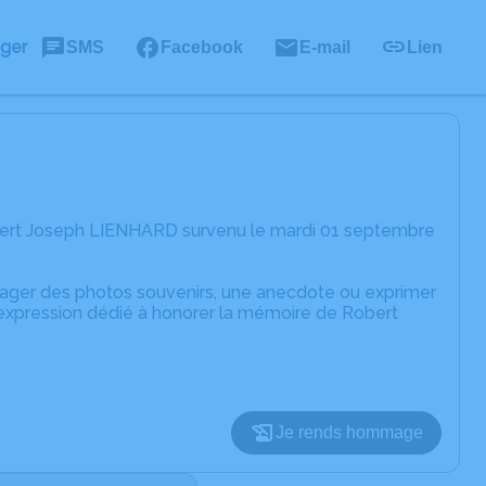
ager
SMS
Facebook
E-mail
Lien
bert Joseph LIENHARD survenu le mardi 01 septembre
rtager des photos souvenirs, une anecdote ou exprimer
'expression dédié à honorer la mémoire de Robert
Je rends hommage