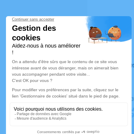
Déroulé de
Le jeudi 
Crématoriu
Sarrebourg