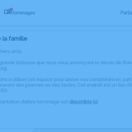
Part
Hommages
0
la famille
chers amis,
 grande tristesse que nous vous annonçons le décès de Ro
urg.
ons à utiliser cet espace pour laisser vos condoléances, pa
travers des poèmes ou des textes. Cet endroit est un lieu d
ARD.
plantation d’arbre hommage est
disponible ici
.