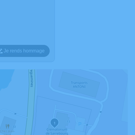
Je rends hommage
1