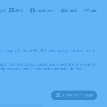
ager
SMS
Facebook
E-mail
Lien
é Joseph Camille KELLER survenu le jeudi 22 octobre
rtager des photos souvenirs, une anecdote ou exprimer
d'expression dédié à honorer la mémoire de René
Je rends hommage