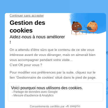
Déroulé de
Le mercre
Crématoriu
Sarrebourg