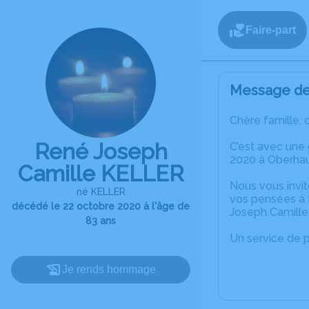
Faire-part
Message de 
Chère famille, 
René Joseph
C’est avec une
2020 à Oberha
Camille KELLER
Nous vous invit
né KELLER
vos pensées à 
décédé le 22 octobre 2020 à l'âge de
Joseph Camill
83 ans
Un service de 
Je rends hommage