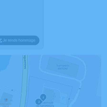
Je rends hommage
1
2