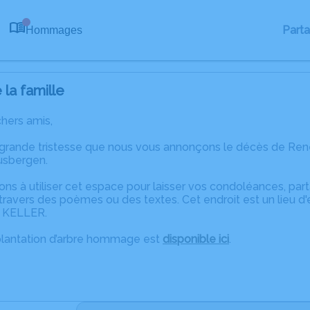
Part
Hommages
0
la famille
chers amis,
 grande tristesse que nous vous annonçons le décès de Ren
usbergen.
ons à utiliser cet espace pour laisser vos condoléances, pa
travers des poèmes ou des textes. Cet endroit est un lieu 
e KELLER.
plantation d’arbre hommage est
disponible ici
.