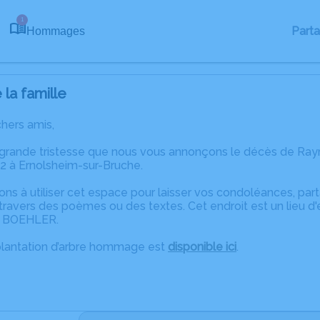
1
Part
Hommages
la famille
chers amis,
 grande tristesse que nous vous annonçons le décès de R
2 à Ernolsheim-sur-Bruche.
ons à utiliser cet espace pour laisser vos condoléances, pa
travers des poèmes ou des textes. Cet endroit est un lieu 
h BOEHLER.
plantation d’arbre hommage est
disponible ici
.