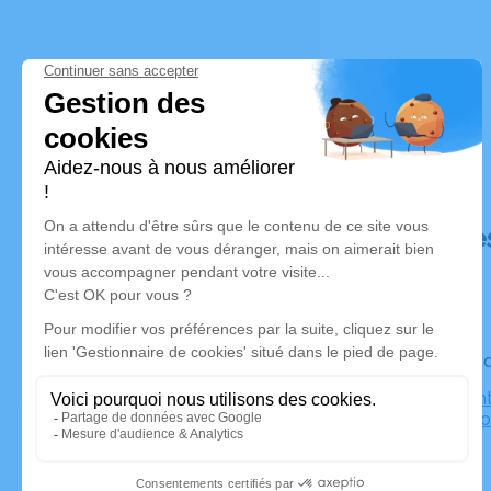
Déroulé de
Le vendre
Église Sain
67120 Erno