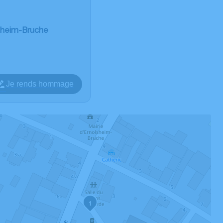
lsheim-Bruche
Je rends hommage
1