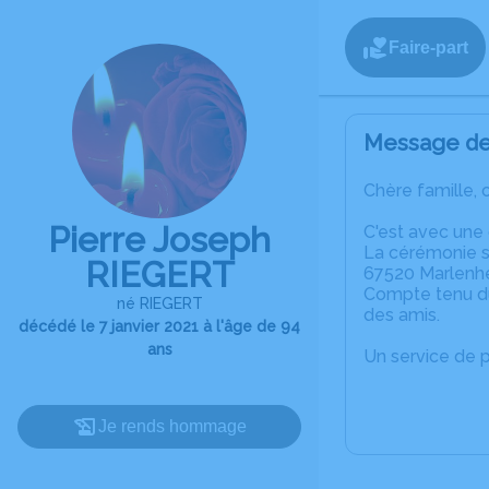
Faire-part
Message de 
Chère famille, 
Pierre Joseph
C'est avec une 
La cérémonie se
RIEGERT
67520 Marlenh
Compte tenu du 
né RIEGERT
des amis.
décédé le 7 janvier 2021 à l'âge de 94
ans
Un service de 
Je rends hommage