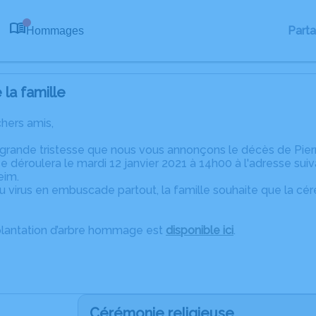
Part
Hommages
0
la famille
chers amis,
grande tristesse que nous vous annonçons le décès de Pierre
 déroulera le mardi 12 janvier 2021 à 14h00 à l'adresse suivan
eim.
virus en embuscade partout, la famille souhaite que la cérém
plantation d’arbre hommage est
disponible ici
.
Cérémonie religieuse