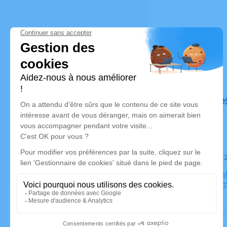
Déroulé de
Le mardi 1
Église Sain
Marlenhei