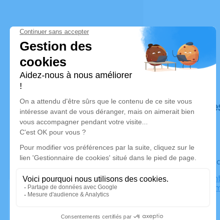
Déroulé de
Le vendre
Église Sain
Marlenhei