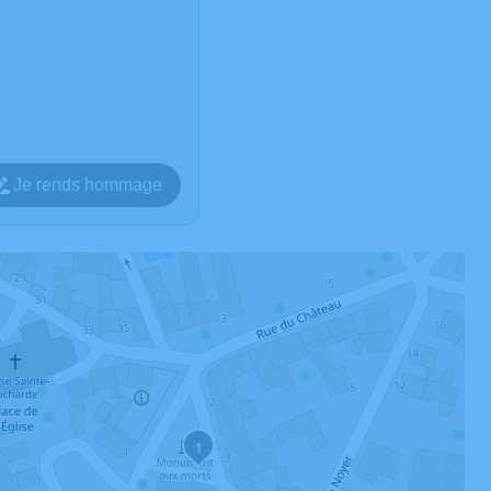
Je rends hommage
1