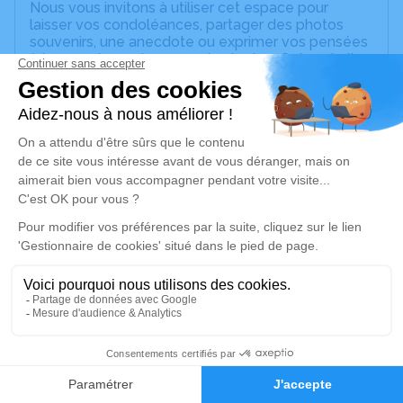
Nous vous invitons à utiliser cet espace pour
laisser vos condoléances, partager des photos
souvenirs, une anecdote ou exprimer vos pensées
à travers des poèmes ou des textes. Cet endroit
est un lieu d'expression dédié à honorer la
mémoire de Mina MANNHARDT.
Un service de plantation d’arbre hommage est
disponible ici
.
Je rends hommage
Cérémonie religieuse
samedi 15 novembre 2025 à 14h00
Eglise Protestante Saint-Martin de Westhoffen
4 Place de l'Eglise
67310 Westhoffen
4
Faire-part
Hommages
Je rends hommage