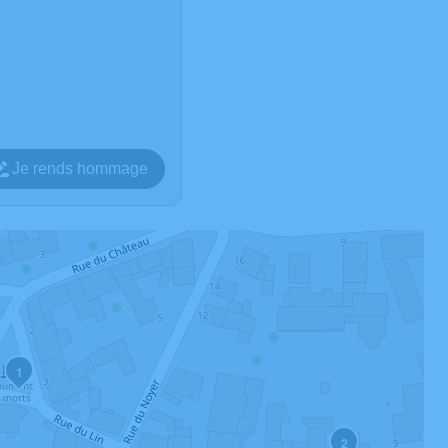
Je rends hommage
1
2