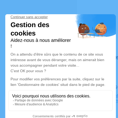
Déroulé de
Le jeudi 
Église Sain
Marlenhei