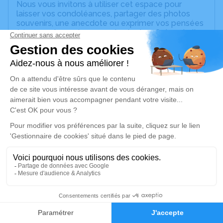
Nous vous invitons à utiliser cet espace pour
laisser vos condoléances, partager des photos
souvenirs, une anecdote ou exprimer vos pensées
à travers des poèmes ou des textes. Cet endroit
est un lieu d'expression dédié à honorer la
mémoire de Michèle GAUTIER.
Un service de plantation d’arbre hommage est
disponible ici
.
Je rends hommage
Cérémonie religieuse
vendredi 26 juillet 2024 à 14h30
Église Sainte Richarde de Marlenheim
6 rue de la Mairie
67520 Marlenheim
2
Faire-part
Hommages
Je rends hommage