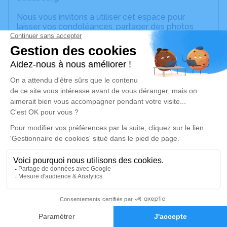
Nous vous invitons à utiliser cet espace pour
laisser vos condoléances, partager des photos
souvenirs, une anecdote ou exprimer vos pensées
à travers des poèmes ou des textes. Cet endroit
est un lieu d'expression dédié à honorer la
mémoire de Michèle Annette HAESSLER.
Un service de plantation d’arbre hommage est
disponible ici
.
Je rends hommage
Cérémonie religieuse
vendredi 06 septembre 2024 à 14h30
Église Protestante d'Hurtigheim
36, Route des Romains
3
67117 Hurtigheim
Faire-part
Hommages