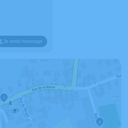
Je rends hommage
1
2