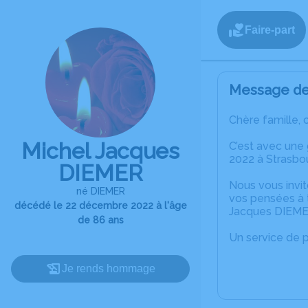
Faire-part
Message de 
Chère famille, 
Michel Jacques
C’est avec une
2022 à Strasbo
DIEMER
Nous vous invit
né DIEMER
vos pensées à t
décédé le 22 décembre 2022 à l'âge
Jacques DIEME
de 86 ans
Un service de 
Je rends hommage