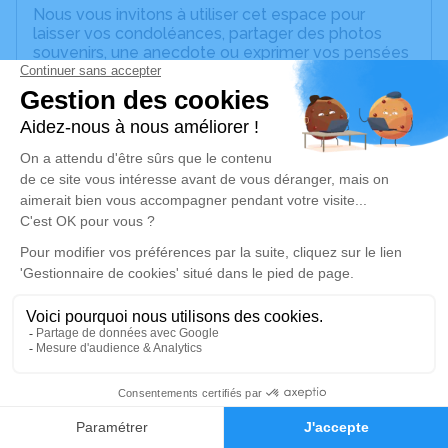
Nous vous invitons à utiliser cet espace pour
laisser vos condoléances, partager des photos
souvenirs, une anecdote ou exprimer vos pensées
à travers des poèmes ou des textes. Cet endroit
est un lieu d'expression dédié à honorer la
mémoire de Michel Charles WALTER.
Un service de plantation d’arbre hommage est
disponible ici
.
Je rends hommage
Cérémonie religieuse
jeudi 10 mars 2022 à 14h00
Église Saint Etienne de Wangen
139 rue Col.Moll
67520 Wangen
1
Faire-part
Hommages
Je rends hommage