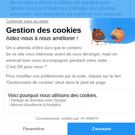
Nous vous invitons à utiliser cet espace pour
laisser vos condoléances, partager des photos
souvenirs, une anecdote ou exprimer vos pensées
à travers des poèmes ou des textes. Cet endroit
est un lieu d'expression dédié à honorer la
mémoire de Michel BARNY.
Un service de plantation d’arbre hommage est
disponible ici
.
Je rends hommage
Cérémonie religieuse
samedi 08 octobre 2022 à 14h00
Église Saint Etienne de Marmoutier
67440 Marmoutier
1
Je rends hommage
Faire-part
Hommages