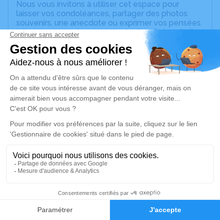
Nous vous invitons à utiliser cet espace pour
laisser vos condoléances, partager des photos
souvenirs, une anecdote ou exprimer vos pensées
à travers des poèmes ou des textes. Cet endroit
est un lieu d'expression dédié à honorer la
mémoire de Marthe REYSZ.
Un service de plantation d’arbre hommage est
disponible ici
.
Je rends hommage
Cérémonie religieuse
lundi 07 octobre 2024 à 14h30
Salle Moderne de Strasbourg
crématorium de Strasbourg
67000 Strasbourg
2
Faire-part
Hommages
Je rends hommage