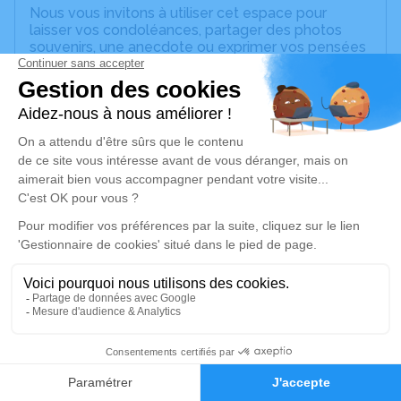
Nous vous invitons à utiliser cet espace pour
laisser vos condoléances, partager des photos
souvenirs, une anecdote ou exprimer vos pensées
à travers des poèmes ou des textes. Cet endroit
est un lieu d'expression dédié à honorer la
mémoire de Marthe Elisabeth SITZ.
Un service de plantation d’arbre hommage est
disponible ici
.
Je rends hommage
Cérémonie religieuse
samedi 11 janvier 2025 à 14h30
Eglise Protestante Saint-Martin de Westhoffen
4 Place de l'Eglise
67310 Westhoffen
2
Faire-part
Hommages
Je rends hommage