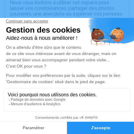
Nous vous invitons à utiliser cet espace pour
laisser vos condoléances, partager des photos
souvenirs, une anecdote ou exprimer vos pensées
à travers des poèmes ou des textes. Cet endroit
est un lieu d'expression dédié à honorer la
mémoire de Marlise BERGER.
Un service de plantation d’arbre hommage est
disponible ici
.
Je rends hommage
Cérémonie religieuse
mardi 22 avril 2025 à 14h30
Salle Moderne de Strasbourg
15 Rue de l'Ill
67000 Strasbourg
6
Faire-part
Hommages
Je rends hommage