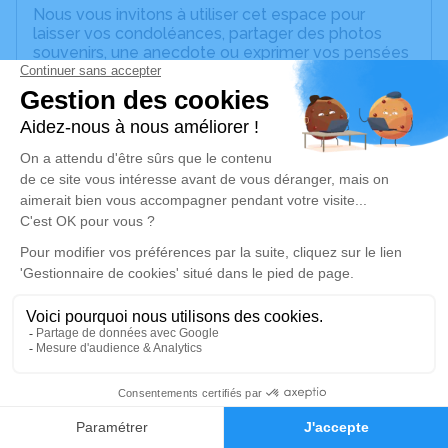
Nous vous invitons à utiliser cet espace pour
laisser vos condoléances, partager des photos
souvenirs, une anecdote ou exprimer vos pensées
à travers des poèmes ou des textes. Cet endroit
est un lieu d'expression dédié à honorer la
mémoire de Marie-Madeleine MUNCH.
Un service de plantation d’arbre hommage est
disponible ici
.
Je rends hommage
Cérémonie religieuse
samedi 31 août 2024 à 10h00
Grande Chapelle Centre Funéraire de
Strasbourg
15 Rue de l'Ill
1
67000 Strasbourg
Faire-part
Hommages