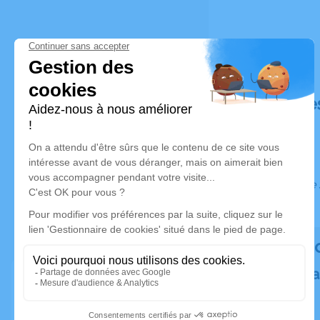
Déroulé de
Ce service 
Rendez h
Plantez un a