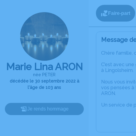
Faire-part
Message de 
Chère famille, 
Marie Lina ARON
C’est avec une
à Lingolsheim.
née PETER
décédée le 30 septembre 2022 à
Nous vous invit
vos pensées à t
l'âge de 103 ans
ARON.
Un service de 
Je rends hommage