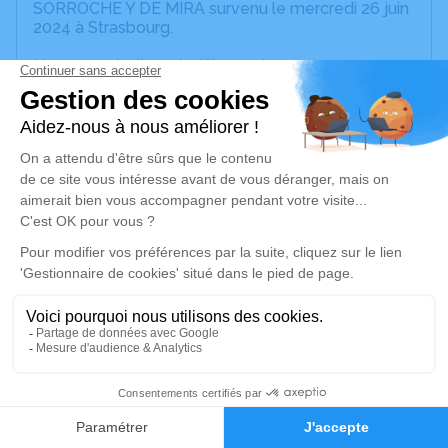
SORROCHE Y DE MIRA survenu le mercredi 26 juin
2024 à Strasbourg.
Nous vous invitons à utiliser cet espace pour
laisser vos condoléances, partager des photos
souvenirs, une anecdote ou exprimer vos pensées
à travers des poèmes ou des textes. Cet endroit
est un lieu d'expression dédié à honorer la
mémoire de Maria Del Carmen SORROCHE Y DE
MIRA.
Un service de plantation d’arbre hommage est
disponible ici
.
Je rends hommage
Cérémonie religieuse
jeudi 04 juillet 2024 à 14h30
27
Église Saint Blaise de Dahlenheim
Faire-part
Hommages
13 rue de l'église
67310 Dahlenheim