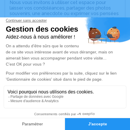
Nous vous invitons à utiliser cet espace pour
laisser vos condoléances, partager des photos
souvenirs, une anecdote ou exprimer vos pensées
à travers des poèmes ou des textes. Cet endroit
est un lieu d'expression dédié à honorer la
mémoire de Marc LAÏS.
Un service de plantation d’arbre hommage est
disponible ici
.
Je rends hommage
Cérémonie religieuse
samedi 02 octobre 2021 à 10h00
Grande Chapelle du Cimetière Nord de
Strasbourg
1, Place des Peupliers
1
67000 Strasbourg
Faire-part
Hommages