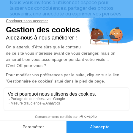
Nous vous invitons à utiliser cet espace pour
laisser vos condoléances, partager des photos
souvenirs, une anecdote ou exprimer vos pensées
à travers des poèmes ou des textes. Cet endroit
est un lieu d'expression dédié à honorer la
mémoire de Marc BOEHM.
Un service de plantation d’arbre hommage est
disponible ici
.
Je rends hommage
Cérémonie religieuse
mercredi 29 janvier 2020 à 14h00
Église Saint Blaise de Dahlenheim
13 rue de l'église
67310 Dahlenheim
3
Faire-part
Hommages
Je rends hommage