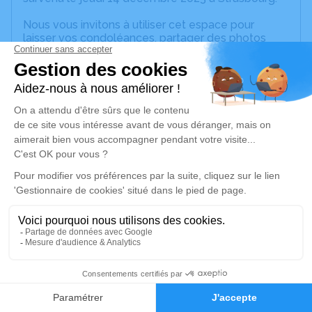
Nous vous invitons à utiliser cet espace pour
laisser vos condoléances, partager des photos
souvenirs, une anecdote ou exprimer vos pensées
à travers des poèmes ou des textes. Cet endroit
est un lieu d'expression dédié à honorer la
mémoire de Lucien Joseph HEIDMANN.
Un service de plantation d’arbre hommage est
disponible ici
.
Je rends hommage
Cérémonie religieuse
mercredi 20 décembre 2023 à 14h00
Eglise Catholique de Scharrachbergheim-
Irmstett
5
19 rue Principale
67310 Scharrachbergheim-Irmstett
Faire-part
Hommages