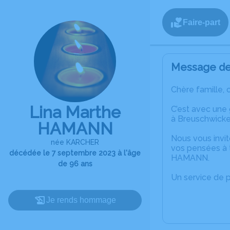
Faire-part
Message de 
Chère famille, 
Lina Marthe
C’est avec une
à Breuschwicke
HAMANN
Nous vous invit
née KARCHER
vos pensées à t
décédée le 7 septembre 2023 à l'âge
HAMANN.
de 96 ans
Un service de 
Je rends hommage