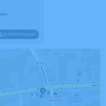
heim
Je rends hommage
1