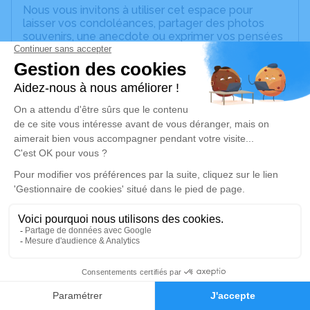
Nous vous invitons à utiliser cet espace pour
laisser vos condoléances, partager des photos
souvenirs, une anecdote ou exprimer vos pensées
à travers des poèmes ou des textes. Cet endroit
est un lieu d'expression dédié à honorer la
mémoire de Joseph SCHWANGER.
Un service de plantation d’arbre hommage est
disponible ici
.
Je rends hommage
Cérémonie religieuse
jeudi 30 janvier 2025 à 14h30
Église Saint Barthelemy de Wangenbourg-
Engenthal
67710 Wangenbourg-Engenthal
7
Faire-part
Hommages
Je rends hommage