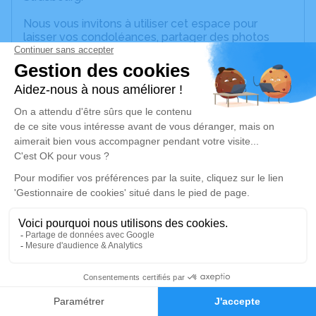
Nous vous invitons à utiliser cet espace pour
laisser vos condoléances, partager des photos
souvenirs, une anecdote ou exprimer vos pensées
à travers des poèmes ou des textes. Cet endroit
est un lieu d'expression dédié à honorer la
mémoire de Joseph Michel Alphonse BURG.
Un service de plantation d’arbre hommage est
disponible ici
.
Je rends hommage
Cérémonie religieuse
samedi 06 février 2021 à 14h00
Église Sainte Richarde de Marlenheim
6 rue de la Mairie
1
67520 Marlenheim
Faire-part
Hommages