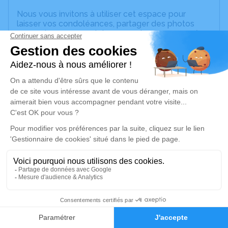
Nous vous invitons à utiliser cet espace pour
laisser vos condoléances, partager des photos
souvenirs, une anecdote ou exprimer vos pensées
à travers des poèmes ou des textes. Cet endroit
est un lieu d'expression dédié à honorer la
mémoire de Jean-Pierre MUNCH.
Un service de plantation d’arbre hommage est
disponible ici
.
Je rends hommage
Cérémonie religieuse
jeudi 04 décembre 2025 à 10h30
Église Saint Martin de Westhoffen
rue Birris
1
67310 Westhoffen
Faire-part
Hommages