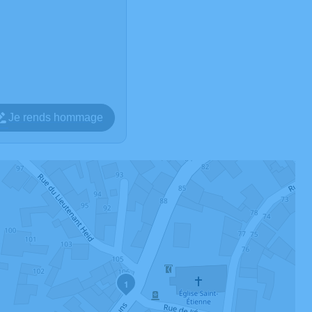
Je rends hommage
1