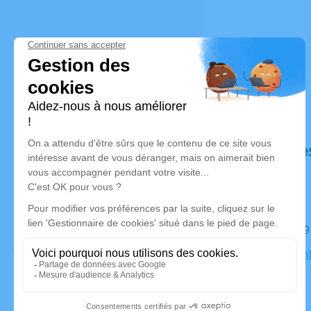
Déroulé de
Le jeudi 1
Église Sain