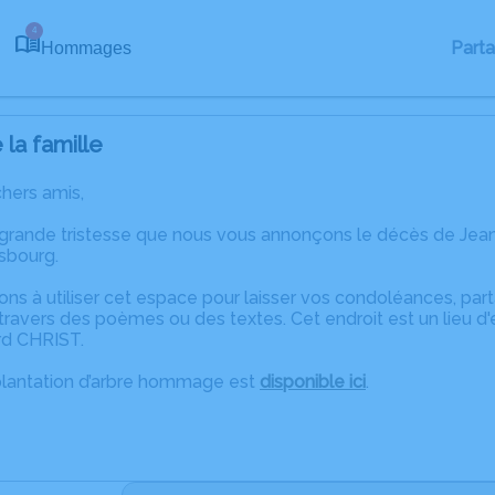
4
Part
Hommages
la famille
chers amis,
 grande tristesse que nous vous annonçons le décès de Jean
asbourg.
ons à utiliser cet espace pour laisser vos condoléances, pa
travers des poèmes ou des textes. Cet endroit est un lieu d
rd CHRIST.
plantation d’arbre hommage est
disponible ici
.