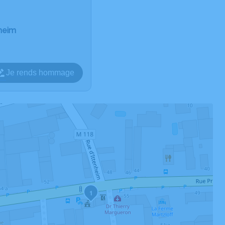
heim
Je rends hommage
1