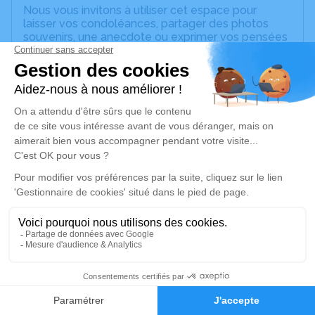
Nous vous invitons à utiliser cet espace pour
laisser vos condoléances, partager des photos
souvenirs, une anecdote ou exprimer vos pensées
à travers des poèmes ou des textes. Cet endroit
est un lieu d'expression dédié à honorer la
mémoire de Jean-Daniel BOEHLER.
Un service de plantation d’arbre hommage est
disponible ici
.
Je rends hommage
Cérémonie religieuse
mercredi 07 mai 2025 à 15h00
Eglise Catholique de Wintzenheim-
Kochersberg
67370 Wintzenheim-Kochersberg
2
Faire-part
Hommages
Je rends hommage