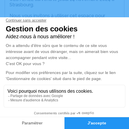
Strasbourg.
Nous vous invitons à utiliser cet espace pour
laisser vos condoléances, partager des photos
souvenirs, une anecdote ou exprimer vos pensées
à travers des poèmes ou des textes. Cet endroit
est un lieu d'expression dédié à honorer la
mémoire de Jean Auguste Emile OESTERLÉ.
Un service de plantation d’arbre hommage est
disponible ici
.
Je rends hommage
Cérémonie religieuse
samedi 16 novembre 2024 à 14h00
Église Sainte Richarde de Marlenheim
6
6 rue de la Mairie
67520 Marlenheim
Faire-part
Hommages