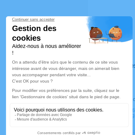
Déroulé de
Le vendre
Pôle Funéra
Strasbourg