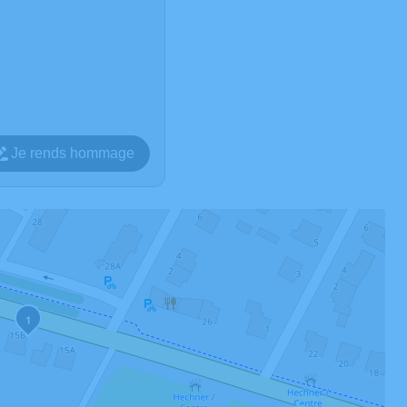
Je rends hommage
1