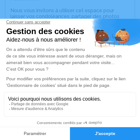
Nous vous invitons à utiliser cet espace pour
laisser vos condoléances, partager des photos
souvenirs, une anecdote ou exprimer vos pensées
à travers des poèmes ou des textes. Cet endroit
est un lieu d'expression dédié à honorer la
mémoire d’Henri Auguste Maurice BRAND.
Un service de plantation d’arbre hommage est
disponible ici
.
Je rends hommage
Cérémonie religieuse
vendredi 10 juillet 2026 à 14h30
Église Sainte Richarde de Marlenheim
6 rue de la Mairie
4
67520 Marlenheim
Faire-part
Hommages