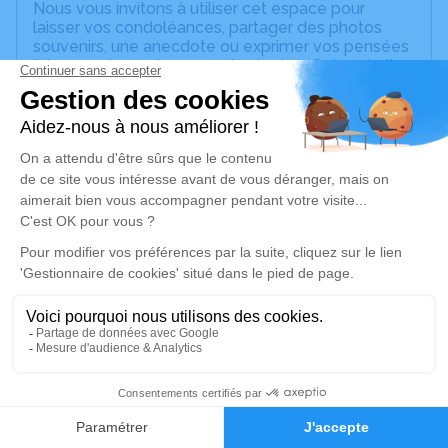
Nous vous invitons à utiliser cet espace pour
laisser vos condoléances, partager des photos
souvenirs, une anecdote ou exprimer vos pensées
à travers des poèmes ou des textes. Cet endroit
est un lieu d'expression dédié à honorer la
mémoire de Guy KAPPS.
Un service de plantation d’arbre hommage est
disponible ici
.
Je rends hommage
Cérémonie religieuse
jeudi 22 avril 2021 à 14h00
Eglise Protestante de Scharrachbergheim-
Irmstett
1, Rue de l'École
1
67310 Scharrachbergheim-Irmstett
Faire-part
Hommages