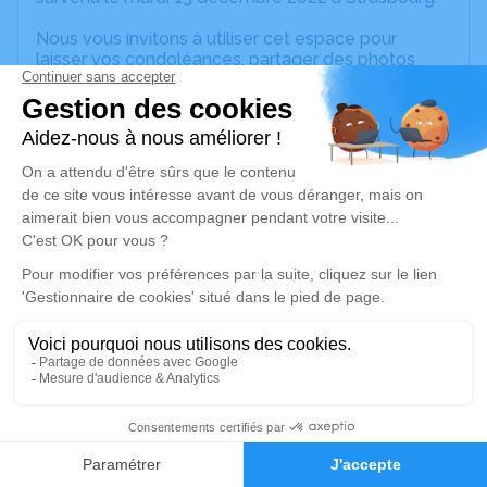
Nous vous invitons à utiliser cet espace pour
laisser vos condoléances, partager des photos
souvenirs, une anecdote ou exprimer vos pensées
à travers des poèmes ou des textes. Cet endroit
est un lieu d'expression dédié à honorer la
mémoire de Gérard Victor WALTER.
Un service de plantation d’arbre hommage est
disponible ici
.
Je rends hommage
Cérémonie religieuse
lundi 19 décembre 2022 à 13h00
Pôle Funéraire de Strasbourg
15 Rue de l'Ill
1
67000 Strasbourg
Faire-part
Hommages