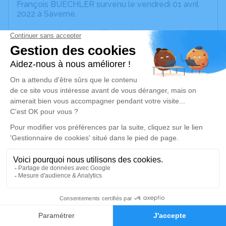
François BUECHLER survenu le vendredi 01 avril
2022 à Saverne.
Nous vous invitons à utiliser cet espace pour
laisser vos condoléances, partager des photos
souvenirs, une anecdote ou exprimer vos pensées
à travers des poèmes ou des textes. Cet endroit
est un lieu d'expression dédié à honorer la
mémoire de Georges Emile Charles François
BUECHLER.
Un service de plantation d’arbre hommage est
disponible ici
.
Je rends hommage
Cérémonie religieuse
vendredi 08 avril 2022 à 14h00
1
Église Protestante de Molsheim
Faire-part
Hommages
26, Rue des Vosges
67120 Molsheim