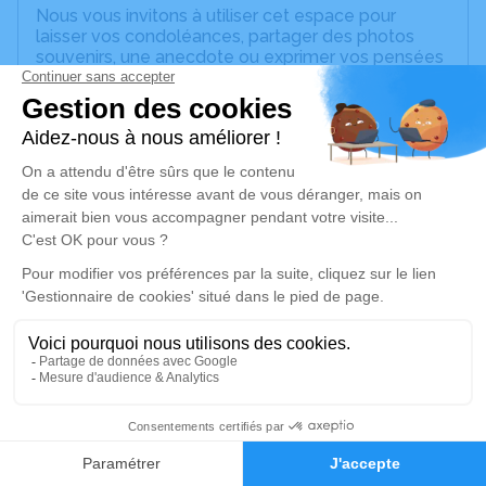
Nous vous invitons à utiliser cet espace pour
laisser vos condoléances, partager des photos
souvenirs, une anecdote ou exprimer vos pensées
à travers des poèmes ou des textes. Cet endroit
est un lieu d'expression dédié à honorer la
mémoire de Geneviève HEIDMANN.
Un service de plantation d’arbre hommage est
disponible ici
.
Je rends hommage
Cérémonie religieuse
mardi 24 août 2021 à 14h30
Eglise Catholique de Scharrachbergheim-
Irmstett
19 rue Principale
2
67310 Scharrachbergheim-Irmstett
Faire-part
Hommages