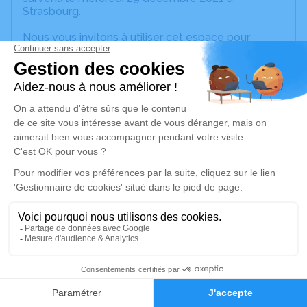
Strasbourg.
Nous vous invitons à utiliser cet espace pour
laisser vos condoléances, partager des photos
souvenirs, une anecdote ou exprimer vos pensées
à travers des poèmes ou des textes. Cet endroit
est un lieu d'expression dédié à honorer la
mémoire de Freddy Emile MOSSLER.
Un service de plantation d’arbre hommage est
disponible ici
.
Je rends hommage
Cérémonie religieuse
mardi 04 janvier 2022 à 14h30
Église Saint Jacques Majeur d'Osthoffen
3
rue principale
67990 Osthoffen
Faire-part
Hommages