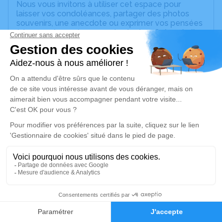
Nous vous invitons à utiliser cet espace pour
laisser vos condoléances, partager des photos
souvenirs, une anecdote ou exprimer vos pensées
à travers des poèmes ou des textes. Cet endroit
est un lieu d'expression dédié à honorer la
mémoire de François FIX.
Un service de plantation d’arbre hommage est
disponible ici
.
Je rends hommage
Cérémonie religieuse
lundi 19 juillet 2021 à 14h30
Église Saint Martin de Fessenheim-le-Bas
5 rue de l'église
67117 Fessenheim-le-Bas
1
Faire-part
Hommages
Je rends hommage